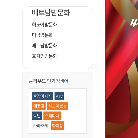
베트남밤문화
하노이밤문화
다낭밤문화
베트남밤문화
호치민밤문화
클라우드
인기검색어
출장마사지
KTV
에코걸
하노이붐붐
박닌
스웨디시
가라오케
하이퐁
황제골프
마사지