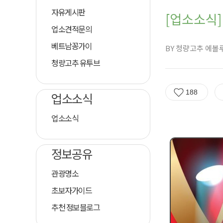
자유게시판
[업소소식]
업소견적문의
베트남꽁가이
BY 청량고추 에볼
청량고추 유투브
188
업소소식
업소소식
정보공유
관광명소
초보자가이드
추천 정보블로그