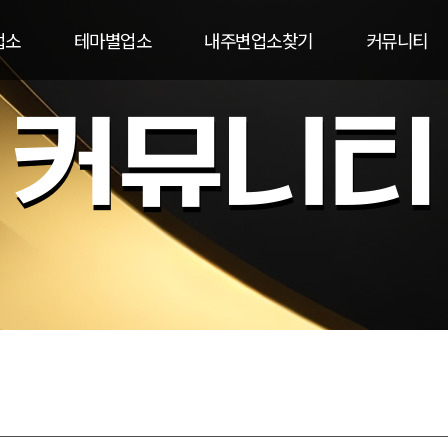
업소
테마별업소
내주변업소찾기
커뮤니티