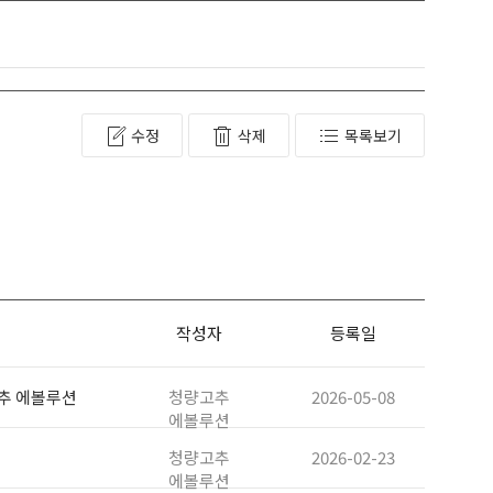
수정
삭제
목록보기
작성자
등록일
고추 에볼루션
청량고추
2026-05-08
에볼루션
청량고추
2026-02-23
에볼루션