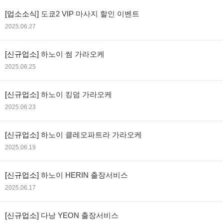
[업소소식]
도쿄2 VIP 마사지 할인 이벤트
2025.06.27
[신규업소]
하노이 썸 가라오케
2025.06.25
[신규업소]
하노이 킹덤 가라오케
2025.06.23
[신규업소]
하노이 클레오파트라 가라오케
2025.06.19
[신규업소]
하노이 HERIN 출장서비스
2025.06.17
[신규업소]
다낭 YEON 출장서비스