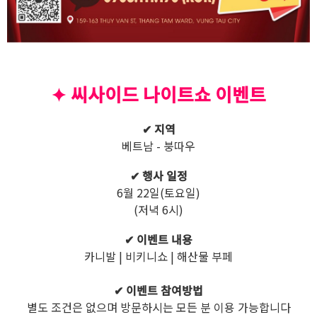
✦ 씨사이드 나이트쇼 이벤트
✔ 지역
베트남 - 붕따우
✔ 행사 일정
6월 22일(토요일)
(저녁 6시)
✔ 이벤트 내용
카니발 | 비키니쇼 | 해산물 부페
✔ 이벤트 참여방법
별도 조건은 없으며 방문하시는 모든 분 이용 가능합니다