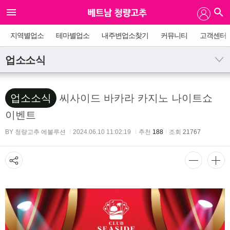
지역별업소
테마별업소
내주변업소찾기
커뮤니티
고객센터
업소소식
업소소식
씨사이드 바카라 카지노 나이트쇼
이벤트
BY 청량고추 에볼루션
2024.06.10 11:02:19
추천
188
조회
21767