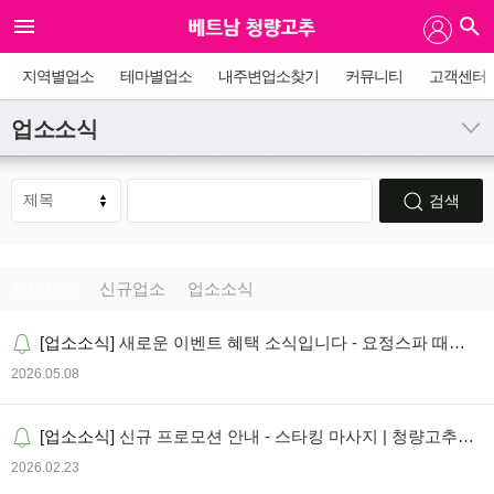
지역별업소
테마별업소
내주변업소찾기
커뮤니티
고객센터
업소소식
검색
전체보기
신규업소
업소소식
[업소소식]
새로운 이벤트 혜택 소식입니다 - 요정스파 때밀
이&방석집 | 청량고추 에볼루션
2026.05.08
[업소소식]
신규 프로모션 안내 - 스타킹 마사지 | 청량고추
오리지널 소식
2026.02.23