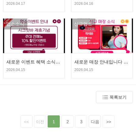
소피아 출장마사지 | 청량
먹다방 출장티켓전용 | 청
2026.04.17
2026.04.16
고추 에볼루션
량고추 에볼루션
업소소식
신규업소
새로운 이벤트 혜택 소식입
새로운 매장 안내입니다 -
니다 - 시크릿 바 | 청량고
시크릿 라운지 바 | 청량고
2026.04.15
2026.04.15
추 에볼루션
추 에볼루션
목록보기
<<
이전
1
2
3
다음
>>