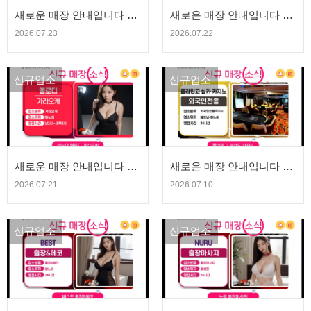
새로운 매장 안내입니다 -
새로운 매장 안내입니다 -
신사86 SINSA86 착석식당
러시아바 CUN CUN | 청량
2026.07.23
2026.07.22
| 청량고추 에볼루션
고추 에볼루션
신규업소
신규업소
새로운 매장 안내입니다 -
새로운 매장 안내입니다 -
멜로디 가라오케 | 청량고
플라밍고 실카드 카지노 |
2026.07.21
2026.07.10
추 에볼루션
청량고추 에볼루션
신규업소
신규업소