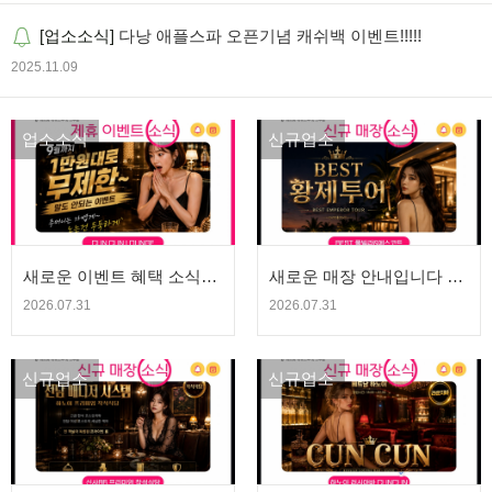
[업소소식]
다낭 애플스파 오픈기념 캐쉬백 이벤트!!!!!
2025.11.09
업소소식
신규업소
새로운 이벤트 혜택 소식입
새로운 매장 안내입니다 -
니다 - CUN CUN BAR | 청
BEST 황제투어&에코&풀
2026.07.31
2026.07.31
량고추 에볼루션
빌라 | 청량고추 에볼루션
신규업소
신규업소