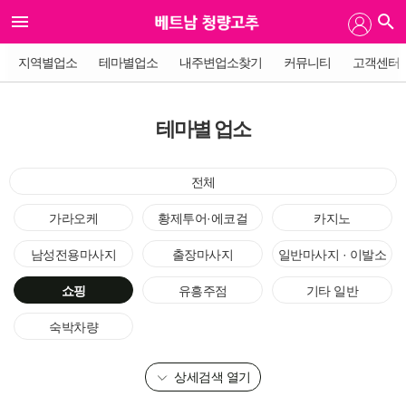
지역별업소
테마별업소
내주변업소찾기
커뮤니티
고객센터
테마별 업소
전체
가라오케
황제투어·에코걸
카지노
남성전용마사지
출장마사지
일반마사지 · 이발소
쇼핑
유흥주점
기타 일반
숙박차량
상세검색 열기