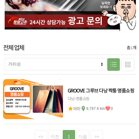
전체 업체
총
1
개
GROOVE 그루브 다낭 짝퉁 명품쇼핑
다낭-명품쇼핑
0(0)
9,787.6 km
0
<<
이전
1
다음
>>