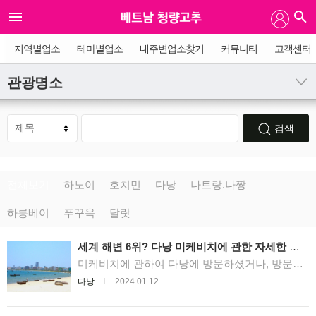
지역별업소
테마별업소
내주변업소찾기
커뮤니티
고객센터
관광명소
검색
전체보기
하노이
호치민
다낭
나트랑.나짱
하롱베이
푸꾸옥
달랏
세계 해변 6위? 다낭 미케비치에 관한 자세한 소
개!
미케비치에 관하여 다낭에 방문하셨거나, 방문하
실 예정이 있으신 분이라면 한번 쯤 미케 비치에
다낭
2024.01.12
관해 들어보신 적 있으실 겁니다. 미케비치는 다낭
을 대표하는 해변이자, 미국의 유명 경제 잡지 포
브스 (Forbes)에서 선정한 세계 최고의 해변 베스