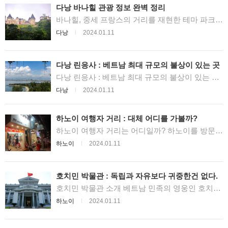
트 6에 당당히 포함되었으며, 호주 Herald Sun 신
다낭 바나힐 관광 정보 완벽 정리
문에서 선정한 세게에서 가장 인기있는 아시아 비
치 10에 선정되기도 하였습니다. 수많은 호텔이
바나힐, 중세 프랑스의 거리를 재현한 테마 파크
미케비치를 중심으로 밀집해 있기때문에, 다낭에
2013년 다낭 교외에 오픈한 바나힐 (Ba Na Hills)
다낭
2024.01.11
도착해 가장 먼저 방문하게 되는 장소이기도 합니
은 다낭을 대표하는 관광 명소이자, 한번 쯤 방문
다. 이번에는 다낭의 미케비치에 관해 자세하게 설
하면 좋은 테마파크입니다. 바나힐 내부에는 호텔
명하도록 하겠습니다. 1 미케비치에 관하여 1.1 미
과 리조트, 11개의 레스토랑 및 스파, 다양한 어트
케비치는 어디에? 1.2 미케비치 방문 방법 2 미케
랙션 등의 시설이 갖춰져 있으며, 특별한 이벤트나
다낭 린응사 : 베트남 최대 규모의 불상이 있는 곳
비치 관광 팁 미케비치는 어디에? 다낭에는 해변
공연이 시간대별로 열리기때문에 바니힐을 방문
이 정말 많습니다. 정말 긴 해안선을 따라 쭉 해변
객에게 특별한 경험을 선사하는데요, 바나힐은 과
다낭 린응사 : 베트남 최대 규모의 불상이 있는 곳
이 이어져 있기때문에, 어디가 어디인지 구분하기
거 베트남이 프랑스에 지배당하던 시절에 무더운
베트남의 자연 보호 구역으로 지정된 다낭 손챠 반
다낭
2024.01.11
도 어렵습니다. 지난번에 작성한 다낭 해변 : 다낭
베트남의 날씨를 피하고자 프랑스의 휴양지로써
도에 위치한 린응사(혹은 Lady Buddha)는 한 강
의 추천하는 해변 3곳에서 간략히 소개했듯이, 다
개발이 시작되게 되었습니다. 해발 1,500미터에
(Han River)과 푸른 바다가 교차하는 지점에 세워
낭에는 총 60킬로미터의 긴 해안이 있고 Nam O,
위치해 있어 평균 기온이 15 ~ 20도 안팍이기때문
진 거대한 사찰입니다. 오행산(마블마운틴)과 더
Xuan Thieu, Tien Sa, Mk Khe, Bac My An, Non
에, 베트남의 무더위를 피하기에 제격인데요, 도심
불어 다낭의 랜드마크 구실을 합니다. 이 사찰에는
하노이 여행자 거리 : 대체 어디를 가볼까?
Nuoc 등의 7개의 아름다운 ...
에서 택시로 약 40분 정도 떨어진 외곽에 위치해
높이가 무려 67m로 베트남에서 가장 큰 불상(관음
하노이 여행자 거리는 어디일까? 하노이를 방문하
있어 택시나 투어를 이용해 방문할 수 있습니다.
상, Lady Buddha로도 불립니다.)이 있으며 꽤 떨
는 한국인 및 외국인들이 가장 많이 머무는 하노이
특히 주말은 현지 주민들로 매우 붐비기 때문에 가
어진 다낭의 해변에서도 보일 정도로 큰 규모를 자
하노이
2024.01.11
여행자 거리는 하노이 명물인 호안끼엠 호수 + 구
능하면 평일에 방문하시는 것이 좋은데요, 이번에
랑합니다. 밤에는 조명을 이용해 관음상을 비추기
시가지 주변을 말합니다. 보통 여행자 거리라고 하
는 다낭 바나힐에 대해 자세히 소개하도록 하겠습
때문에 색다른 모습을 나타내기도 합니다. 사찰 내
면 한 두개의 길 정도로 생각하시는 분이 많으신데
니다. 목차 1 바나힐, 중세 프랑스의 거리를 재현
에는 관음상 이외에도 부처님을 지키는 18 나한,
요, 하노이의 여행자 거리는 사실 거리라기보다는
한 테마 파크 2 다낭 바나힐의 볼거리 2.1 바나힐
천수 관음상 등 볼거리가 있습니다. 이 관음상은
호치민 박물관 : 독립과 자유보다 귀중한건 없다.
지역으로 구분하는게 더 다탕합니다. 그 만큼 매우
의 케이블카 2.1.1 수오이 모 – 바나 – 데바이 -...
내부에도 들어갈 수 있는데요, 꼭 신발을 벗고 입
넓고, 수 많은 길이 있기 때문입니다. 대략 아래의
호치민 박물관 소개 베트남 민족의 영웅인 호치민
장하셔야 됩니다. 린응사는 관음상 이외에도 다낭
지도에 표시되어 있는 하노이 성당부터 – 동쑤언
의 생애를 볼 수 있는 호치민 박물관은 호치민의
의 절경을 한눈에 내려다볼 수 있는 아주 좋은 전
하노이
2024.01.11
시장까지의 사이사이의 크고 작은 길 모두가 여행
유년기부터 영웅으로 발돋음 하기 까지, 그리고 임
망을 자랑합니다. 날씨가 좋은 날 린응사를 방문한
자 거리라고 부를 수 있습니다. 그럼 하노이 여행
종까지의 과정을 시대별로 설명해 둔 박물관입니
다면 끝없이 펼쳐진 다낭의 해변과 더불어 아름다
자 거리에서 어디를 가볼까? 수 많은 크고 작은 길
다. 박물관의 이름이 ‘호치민 박물관’ 이며, 하노이
운 경치를 관람하실 수 있습니다. 다낭 린응사 세