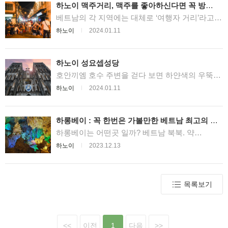
이 있는 만큼, 하노이의 여행자 거리를 전부 둘러
에 위치하고 있습니다. 베트남에서 가장 발전된 도
부정보 이름(베트남어),Chùa Linh Ứng 이름(영
하노이 맥주거리, 맥주를 좋아하신다면 꼭 방문
보기는 상당히 힘듭니다. 그래서 이번에는 대표적
시인 호치민 시에 위치한 전쟁 박물관과는 다른 점
어),Lady Bu...
해보세요!
인 하노이의 여행자 거리를 설명하겠습니다. 1. 쇼
을 미리 알아두시길 바랍니다. 이 박물관은 호치민
베트남의 각 지역에는 대체로 ‘여행자 거리’라고
핑 사실 하노이 여행자 거리(구시가지)는 거리 전
탄생 100주년을 기념하여 1990년에 건축되었으
불리는 관광객들을 위한 지역이 있습니다. 주로 저
하노이
2024.01.11
체가 쇼핑 구역이라고 보셔도 됩니다. 왜냐하면 이
며, 생전 호치민이 실제로 입었던 옷과 사용한 물
렴한 호텔과 음식 그리고 술을 판매하며, 세계 각
구시가지가 생기게 된 원인은 과거 베트남 왕조 시
건, 자필 편지와 그림 등 약 2,000여점의 전시되어
국에서 베트남을 방문한 다양한 국적의 관광객을
절에 왕궁 앞에서 다양한 물건을 팔던 가게들이 있
있습니다. 박물관 입구에서 볼 수 있는 호치민의
만날 수 있는데요, 하노이에서는 이런 여행자 거리
었는데요, 이 가게들이 지금까지 전해져 내려오는
동상 1층은 세미나 실, 2층은 근 현대사 전시실, 3
구실을 하는 지역이 몇 곳 있습니다만, 그 중 가장
하노이 성요셉성당
것입니다. 실제로 구시가지의 길 이름은 Han...
층은 호치민의 일생을 다룬 전시실로 다양한 종류
유명한 곳은 ‘하노이의 구시가지 (올드타운)’입니
의 볼거리가 있습니다. 3층의 호치민 전시실에는
다. 이 올드타운 내에는 36개의 크고 작은 길이 거
호안끼엠 호수 주변을 걷다 보면 하얀색의 우뚝하
실제로 그가 사용했던 다양한 도구들이 전시되어
미줄 처럼 얽혀 있는데요, 그 중에 유독 하노이 맥
게 솟은 성당을 볼 수 있습니다. 한눈에 보기에도
하노이
2024.01.11
있습니다. 박물관은 총 4개의 테마로 나뉘어져 있
주거리라고 불리는 짧지만 관광객들로 늘 붐비는
베트남의 건축물이 아님을 쉽게 알 수 있는데, 이
는데, 그러나 베트남에 대해 잘 모르시거나 단순
작을 길이 있습니다. 이번에는 이런 하노이의 맥주
는 베트남 북부 최대 규모이자 가장 오래된 성당.
관광으로 방문했을때는 큰 재미를 느끼기가 어려
거리에 대해 자세하게 소개하도록 하겠습니다. 목
하노이 성요셉성당입니다. 1858년 프랑스 군이 베
울 수 있습니다. 각종 설명이 적혀 있습니다만, 베
차 1 하노이 맥주거리는 어떤 곳? 2 하노이 맥주거
트남 남부 지역을 점령하면서부터 시작된, 프랑스
하롱베이 : 꼭 한번은 가볼만한 베트남 최고의 관
트남과 영어로만 표시되어 있으며 너무 많기 ...
리의 가격은? 3 하노이 맥주거리 위치 4 하노이 맥
의 동남아시아 식민지 계획은 베트남을 넘어 라오
광지
주거리 주소 및 시간 5 하노이 맥주거리 클럽 및
스 + 캄보디아까지 진행되었습니다. 당시 프랑스
하롱베이는 어떤곳 일까? 베트남 북북. 약
바 하노이 맥주거리는 어떤 곳? 하노이 맥주거리
가 점령한 이 동남아시아 3개국 (베트남 – 라오스
1500Km의 광활한 만 (바다가 육지쪽으로 쑥 들어
하노이
2023.12.13
는 길이 그다지 길지는 않지만 식당과 클럽, 바가
– 캄보디아)를 묶어 “프랑스령 인도차이나”라는 명
와있는 지형, 반도의 반대개념으로 생각할수 있다.
다닥 다닥 붙어있는 작은 골목 길입니다. 이 길이
칭으로 불렀습니다. 이 인도차이나의 수호성인이
출처 : 위키백과)에 크고 작은 3000개의 섬이 있는
유명한 이유는 과거 맥주 양조장이 있었기 때문인
“Cathédrale Saint-Joseph – 성요셉”이었으며 하노
하롱베이 (할롱 만)는 한 폭의 장대한 그림을 보는
데요, 흔히 비어 호이 (BIA HOI) 라고 불리는 베트
이에 새로 건축된 성당은 이 수호성인의 이름을 따
듯한 착각을 자아낼 만큼 아름다운 베트남 최고의
남 생맥주의 양조장이 있었...
“하노이 성요셉성당”으로 명명되었습니다. 목차 1
관광지입니다. 과거 베트남을 침략당햇을때 하늘
목록보기
하노이 성요셉성당의 역사 2 하노이 성요셉성당의
에서 내려온 용이 내려와 적을 물리치고 입에서 뱉
관광 2.1 2022년 성당의 복원이 완료 3 하노이 성
어낸 여의주로 만들어 졌다고 전해지는 3000개의
요셉성당의 방문 방법 하노이 성요셉성당의 역사
섬은, 하나하나가 조각 작품처럼 다양한 형태이며,
식민지 시대에 지배국에 의해 지어진 대부분의 건
계절, 장소에 따라 다양한 절경을 자아냅니다. 지
축물이 그렇듯, 하노이 성요셉성당에도 기구한 역
금은 세계 유산에 등록되어 수많은 관광객이 찾는
<<
이전
1
다음
>>