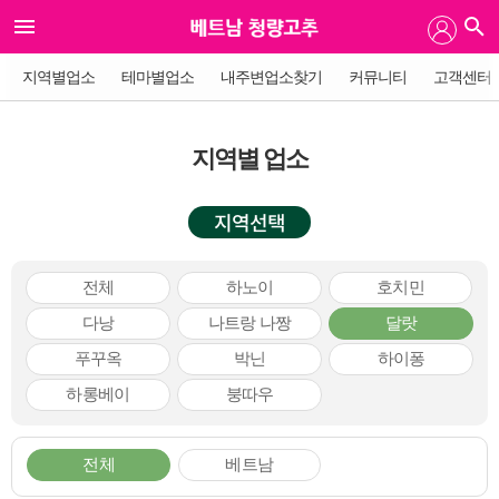
지역별업소
테마별업소
내주변업소찾기
커뮤니티
고객센터
지역별 업소
지역선택
전체
하노이
호치민
다낭
나트랑 나짱
달랏
푸꾸옥
박닌
하이퐁
하롱베이
붕따우
전체
베트남