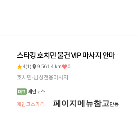
스타킹 호치민 불건 VIP 마사지 안마
4(1)
9,561.4 km
0
호치민-남성전용마사지
메인코스
대표
페이지메뉴참고
메인코스가격
만동