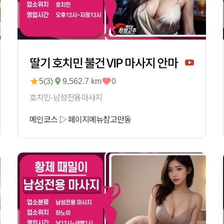
딸기 호치민 불건 VIP 마사지 안마
5(3)
9,562.7 km
0
호치민-남성전용마사지
메인코스
▷
페이지메뉴참고
만동