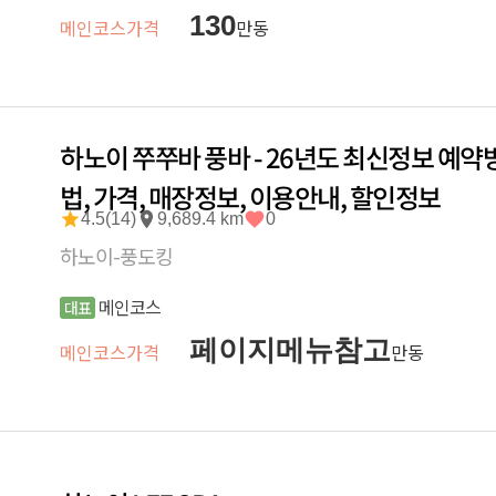
130
메인코스가격
만동
하노이 쭈쭈바 풍바 - 26년도 최신정보 예약
법, 가격, 매장정보, 이용안내, 할인정보
4.5(14)
9,689.4 km
0
하노이-풍도킹
메인코스
대표
페이지메뉴참고
메인코스가격
만동