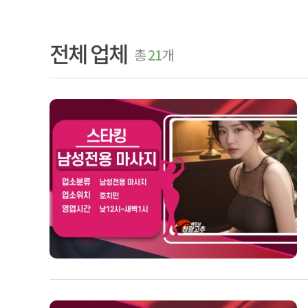
전체 업체
총
21
개