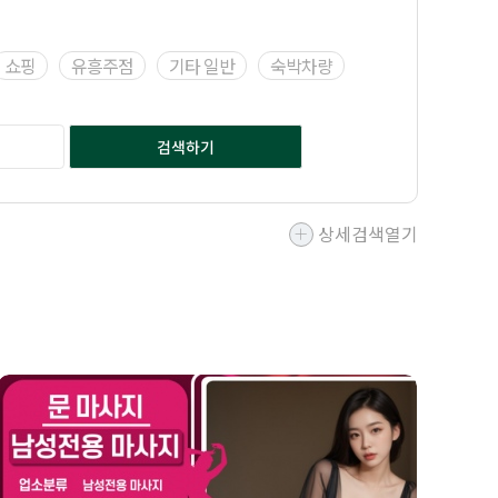
쇼핑
유흥주점
기타 일반
숙박차량
검색하기
상세검색열기