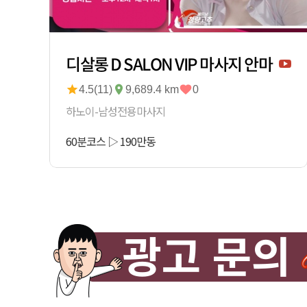
디살롱 D SALON VIP 마사지 안마
4.5(11)
9,689.4 km
0
하노이-남성전용마사지
60분코스
▷
190
만동