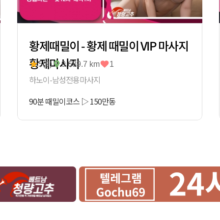
황제때밀이 - 황제 때밀이 VIP 마사지
황제마사지
5(9)
9,689.7 km
1
하노이-남성전용마사지
90분 때밀이코스
▷
150
만동