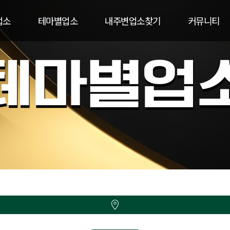
업소
테마별업소
내주변업소찾기
커뮤니티