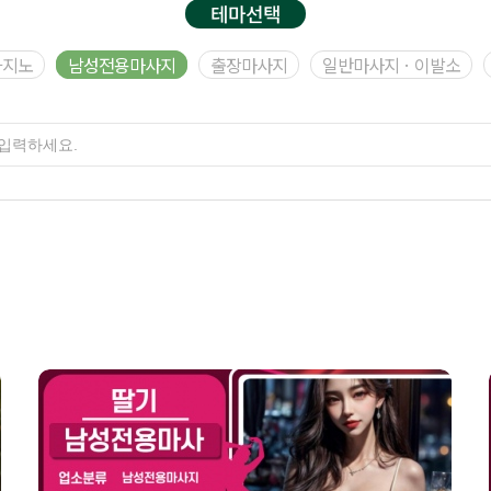
테마선택
카지노
남성전용마사지
출장마사지
일반마사지 · 이발소