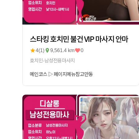
스타킹 호치민 불건 VIP 마사지 안마
4(1)
9,561.4 km
0
호치민-남성전용마사지
메인코스
▷
페이지메뉴참고
만동