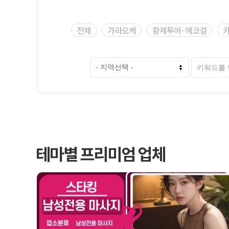
전체
가라오케
황제투어·에코걸