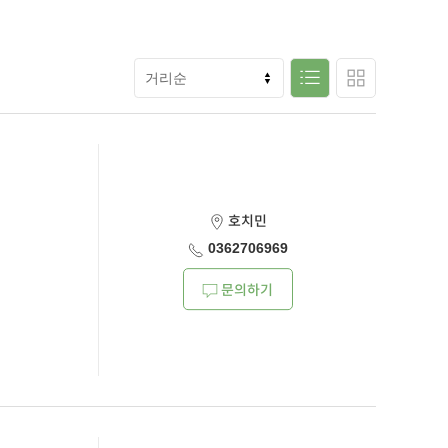
호치민
0362706969
문의하기