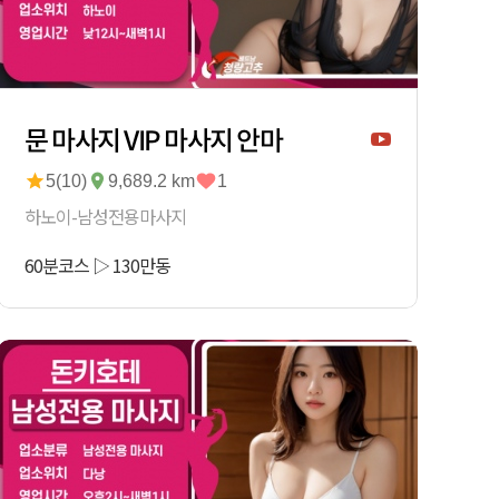
문 마사지 VIP 마사지 안마
5(10)
9,689.2 km
1
하노이-남성전용마사지
60분코스
▷
130
만동