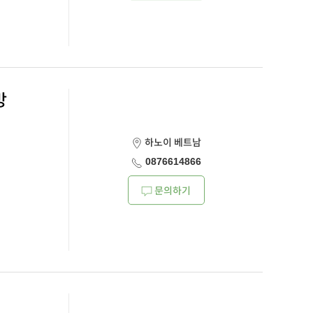
방
하노이 베트남
0876614866
문의하기