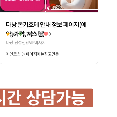
다낭 돈키호테 안내 정보 페이지(예
약, 가격, 시스템)
0(0)
9,786.8 km
0
다낭-남성전용VIP마사지
메인코스
▷
페이지메뉴참고
만동