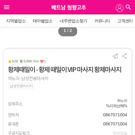
지역별업소
테마별업소
내주변업소찾기
커뮤니티
고객센터
1
/ 2
5(9)
9,689.7km
1
황제때밀이 - 황제 때밀이 VIP 마사지 황제마사지
하노이-남성전용마사지
남성전용마사지
하노이
업체주소
%지역선택%
연락처
0867071004
휴대폰
0867071004
구글지도링크
정보없음