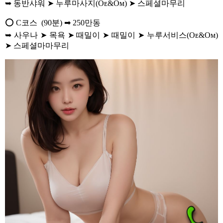
➥ 동반샤워 ➤ 누루마사지(Oᴇ&Oᴍ) ➤ 스페셜마무리
⭕ C코스 (90분) ➡ 250만동
➥ 사우나 ➤ 목욕 ➤ 때밀이 ➤ 때밀이 ➤ 누루서비스(Oᴇ&Oᴍ)
➤ 스페셜마마무리