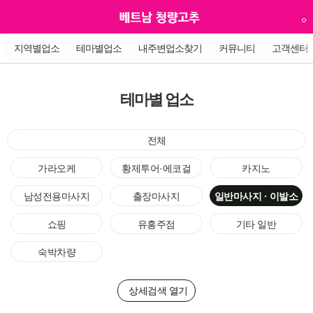
지역별업소
테마별업소
내주변업소찾기
커뮤니티
고객센터
테마별 업소
전체
가라오케
황제투어·에코걸
카지노
남성전용마사지
출장마사지
일반마사지 · 이발소
쇼핑
유흥주점
기타 일반
숙박차량
상세검색 열기