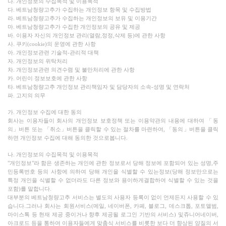
나. 개인정보의 수집목적 및 이용목적
다. 베트남청량고추가 수집하는 개인정보 항목 및 수집방법
라. 베트남청량고추가 수집하는 개인정보의 보유 및 이용기간
마. 베트남청량고추가 수집한 개인정보의 공유 및 제공
바. 이용자 자신의 개인정보 관리(열람,정정,삭제 등)에 관한 사항
사. 쿠키(cookie)의 운영에 관한 사항
아. 개인정보관련 기술적-관리적 대책
자. 개인정보의 위탁처리
차. 개인정보관련 의견수렴 및 불만처리에 관한 사항
카. 어린이 정보보호에 관한 사항
타. 베트남청량고추 개인정보 관리책임자 및 담당자의 소속-성명 및 연락처
파. 고지의 의무
가. 개인정보 수집에 대한 동의
회사는 이용자들이 회사의 개인정보 보호정책 또는 이용약관의 내용에 대하여 「동
의」버튼 또는 「취소」버튼을 클릭할 수 있는 절차를 마련하여, 「동의」버튼을 클릭
하면 개인정보 수집에 대해 동의한 것으로봅니다.
나. 개인정보의 수집목적 및 이용목적
"개인정보"라 함은 생존하는 개인에 관한 정보로서 당해 정보에 포함되어 있는 성명,주
민등록번호 등의 사항에 의하여 당해 개인을 식별할 수 있는정보(당해 정보만으로는
특정 개인을 식별할 수 없더라도 다른 정보와 용이하게결합하여 식별할 수 있는 것을
포함)를 말합니다.
대부분의 베트남청량고추 서비스는 별도의 사용자 등록이 없이 언제든지 사용할 수 있
습니다.그러나 회사는 회원서비스(메일, 네이버폰, 카페, 블로그, 데스크톱, 포토앨범,
마이스톡 등 현재 제공 중이거나 향후 제공될 로그인 기반의 서비스) 및쥬니어네이버,
아크로드 등을 통하여 이용자들에게 맞춤식 서비스를 비롯한 보다 더 향상된 양질의 서