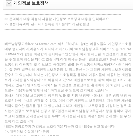
개인정보 보호정책
------------------------------------------------------------------------------------------------
>> 문의하기 내용 작성시 사용할 개인정보 보호정책 내용을 입력하세요.
>> 설정메뉴위치: 관리자 > 등록관리 > 문의하기 관련설정
------------------------------------------------------------------------------------------------
베트남청량고추I(evina-forman.com 이하 "회사"라 함)는 이용자들의 개인정보보호를
매우 중요시하며,이용자가 회사의 서비스(이하 "베트남청량고추 서비스" 또는 "EVINA
FORMAN"라 함)를 이용함과 동시에온라인상에서 회사에 제공한 개인정보가 보호 받
을 수 있도록 최선을 다하고 있습니다.이에 회사는 통신비밀보호법,전기통신사업법, 정
보통신망 이용촉진 및 정보보호 등에관한 법률 등 정보통신서비스제공자가 준수하여
야 할 관련 법규상의 개인정보보호규정 및 정보통신부가 제정한 개인정보보호지침을
준수하고 있습니다.회사는 개인정보 보호정책을 통하여 이용자들이 제공하는 개인정
보가 어떠한 용도와방식으로 이용되고 있으며 개인정보보호를 위해 어떠한 조치가 취
해지고 있는지 알려드립니다
회사는 개인정보 보호정책을 홈페이지 첫 화면에 공개함
으로써 이용자들이 언제나 용이하게보실 수 있도록 조치하고 있습니다.
회사의 개인정보 보호정책은 정부의 법률 및 지침 변경이나 회사의 내부 방침 변경 등
으로인하여 수시로 변경될 수 있고, 이에 따른 개인정보 보호정책의 지속적인 개선을
위하여필요한 절차를 정하고 있습니다.그리고 개인정보 보호정책을 개정하는 경우 회
사는개인정보 보호정책 변경 시행 7일전부터 베트남청량고추공지사항을 통하여 공지
하고 버전번호및 개정일자 등을 부여하여 개정된 사항을 이용자들이 쉽게 알아볼 수 있
도록 하고 있습니다.
베트남청량고추의 개인정보 보호정책은 다음과 같은 내용을 담고 있습니다.
가. 개인정보 수집에 대한 동의