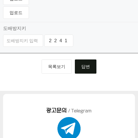
업로드
도배방지키
2
3
2
0
4
2
1
5
목록보기
답변