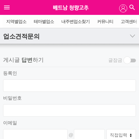
지역별업소
테마별업소
내주변업소찾기
커뮤니티
고객센터
업소견적문의
게시글
답변
하기
글잠금
등록인
비밀번호
이메일
@