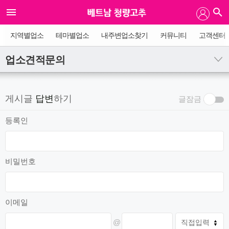
지역별업소
테마별업소
내주변업소찾기
커뮤니티
고객센터
업소견적문의
게시글
답변
하기
글잠금
등록인
비밀번호
이메일
@