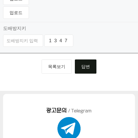
업로드
도배방지키
1
1
3
1
4
3
7
0
목록보기
답변