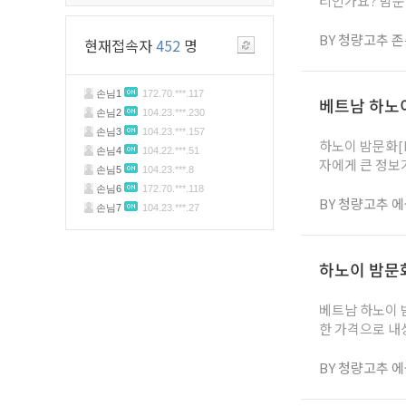
티인가요? 밤문화 업소를 비롯해 한인 업소 기준으로 제휴를 맺고 광고와 후기를 관리하는 커뮤니티입니다. 운영한지
는 약 2년정도 되었고, 한인업소를 알리는데만 초점을 두는게 아니라 회원님들간
기, 장단점도 공유 할수 있는
BY 청량고추 
현재접속자
452
명
가입되어 사용하고 있고 자세한 이용방법은 공지사항을 참고 하시기 바랍니다
되며, 베트남에 거주하시는 분 또는 여행목적으로 오시는 분
은 정보도 공유 하고 그러는 공간이지요. 황제
베트남 하노이 
매장이 없는 황제투어,
하노이 밤문화[KTV(
자에게 큰 정보가 되길 바라
단비가 되었으면 합니다. 1. 한인가라오케(일명KTV) 한인가라오케는 하
쪽으로 밀집되어있다고 보시면됩니다. 지금은 
BY 청량고추 
미딩은 한인타운이라고 보시면됩니다. 호치민으로
주하며,한인식당
보시면 되겠습니다. 예전에는 쭝화쪽이 많이 발달하였지만, 지금은 미딩이 한인타운 하면 
하노이 밤문화
곳이죠. 쭝화는 구한인촌이라고 보
베트남 하노이 밤문화 추천 
한 가격으로 내상없이 가장 
베트남에서의 패키지 여행을 즐겨
오케 KTV 가라오케는 사실 하노이뿐만 아니라 베트남 전역에 퍼져있는 굉장히 기본적인 밤문화 유형이다. 하노이에
BY 청량고추 
서는 특히나 인기가 좋은 
에게는 플러스 요인이기 때문이다. 흔히들 꽁까이라