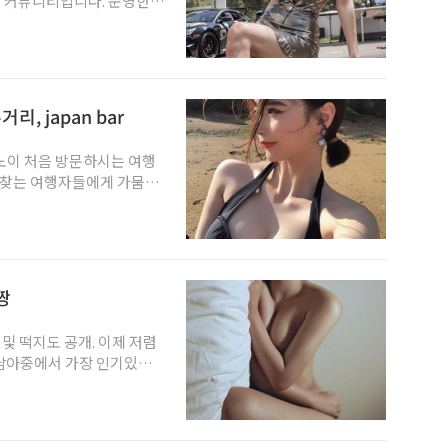
, japan bar
혀없는 베트남속 한국이라고
짱
이점이...