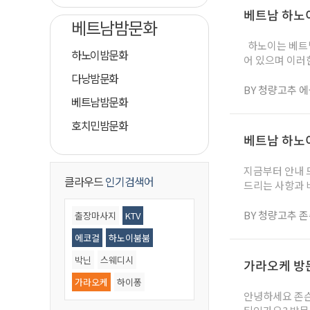
락처로 문의 하시기 바랍니다. ✔ 다낭 가라오케 KTV 추천 
베트남 하노이
에덴가라오케 벤츠가라오케 텐프로가라오케 ROMA 여대생바 준코 가라오케 탑 스크린골프바 ▣ 다낭 가라오케 특징
베트남밤문화
및 
하노이는 베트남의 수도로 천년고도로도 불리며 많은 관광객들이 오가는 도시입니다. 하노이의 인프라는 잘 발달되
하노이밤문화
어 있으며 이러
있는 점이 특징입니다. 또한, 하노이의 가라오케는 뛰어난 가성비와 퀄리티가 훌
다낭밤문화
습니다. 어떤 
BY 청량고추 
베트남밤문화
기입니다. 밤문
니다. 아래에서는 하노이 가라오케 KTV 정보를 찾으시는 분들을 위해 기본적인 장단점부터 하노이 가라오케 비용,
호치민밤문화
노는 방법까지 
베트남 하노
하신 베트남 주
지금부터 안내 
클라우드
인기검색어
드리는 사항과 비슷하게 운영하고 
한인업소 기준의
는곳도 있지만 
BY 청량고추 
출장마사지
KTV
없으며 정해진 시
에코걸
하노이붐붐
씨 기본팁 대개 1명당 50만동(2시간 기준)기준이며 30분 이상을 앉히고 파트너를 변경해도 기본 요금은 청구 될수 있
습니다. 2시간 이상부터는
박닌
스웨디시
가라오케 방
지만 대개 짧 300만동, 
가라오케
하이퐁
숙소가 가까우면 
안녕하세요 존슨입니다. 먼저 베트남 청량고추에 대해 몇가지 말씀드리겠습니다. ● 베트남 청량고추는 어떤 커뮤니
황제골프
마사지