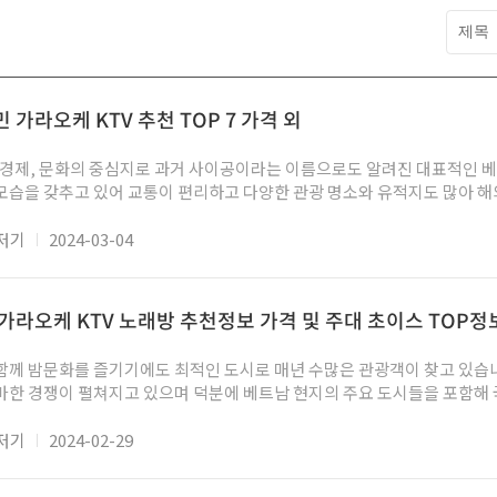
 가라오케 KTV 추천 TOP 7 가격 외
 경제, 문화의 중심지로 과거 사이공이라는 이름으로도 알려진 대표적인 
모습을 갖추고 있어 교통이 편리하고 다양한 관광 명소와 유적지도 많아 
히 호치민 가라오케는 베트남 문화와 노래를 경험하고 현지 사람들과 교류하
과 함께 노래를 부르고 즐기며, 베트남의 문화적인 측면을 더 깊이 체험할 
저기
2024-03-04
 있습니다. 현지인들은 물론 여행객들도 함께 호치민에서 즐길 수 있는 
 있습니다. 가성비 위주로 로컬 업소 중심으로 찾으신다면 1군 지역을, 조
가라오케 KTV 노래방 추천정보 가격 및 주대 초이스 TOP정
친화적인 업소를 찾으신다면 7군 지역을 선택하시면 어느 정도 도움이 될 수
하노이나 다낭에 비해서는 다소 부담이 덜 한다는 장점은 호치민으로 오시는
함께 밤문화를 즐기기에도 최적인 도시로 매년 수많은 관광객이 찾고 있습니
마한 경쟁이 펼쳐지고 있으며 덕분에 베트남 현지의 주요 도시들을 포함해
는 수준의 퀄리티를 기대할 수 있으며 비용에서도 충분히 경쟁력 있기 때문에
 있습니다. 특히 국내 관광객들의 니즈를 완벽하게 만족하는 다낭 가라오
저기
2024-02-29
해 주요 시간에는 예약이 어려울 정도여서 방문을 원하신다면 꼭 사전 예약
 대한 소식이 궁금하시거나 예약이나 이용 방법에 대해서 궁금한 부분이 