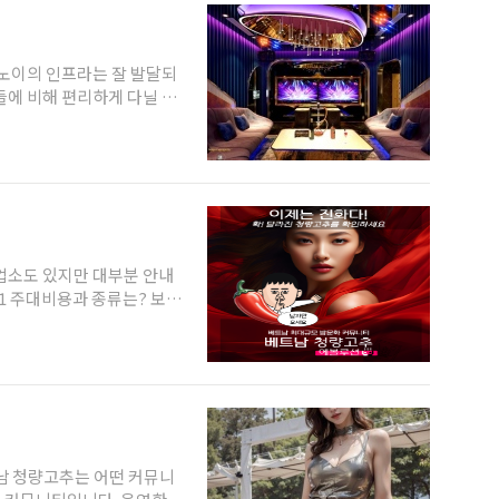
찾고...
들에 비해 편리하게 다닐 수
 방문하는 것이 당연한 이야
하노이가 압도적이기 때문입
은 물론 현지에서 오래 생활
분들이라면 꼭 주목해 주시기
바랍니다. ✸ 이 글의 목차 살펴보기 ✦ 하노이 가라오케의 특징 ✦ 가라오케에서 노는법 ✦ 하노...
업소도 있지만 대부분 안내
, 양주 세트 등등)로 운영하
죠. 마담, 웨이터팁은 보통
입니다. Q.2 아가