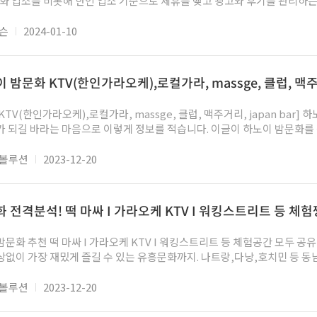
의 실시간으로 채팅도 할수 있고 후
 커뮤니티성 광고사이트입니다. 청량고추 채팅방은 텔레그램으로 약 1만여명의 회원분이
존슨
2024-01-10
. 텔레그램 회원방은 약 2000천명 정도
들이 대부분입니다. 업소 후기나 불만도 토론할수 있고 좋
투어, 가라오케, 마사지 등 다양한 밤문화 업소들이 제휴되어 있고 특히
밤문화 KTV(한인가라오케),로컬가라, massge, 클럽, 맥주거리
 출장, 에스코트부분은 최대한 신뢰된 업소를 발굴하고 채택하기 때문에 가급적 다른 업소보다
는 많은 시간을 들여 확인/검토 후 광고를 게시합니다. ● 100프로 광고 사이트...
한인가라오케),로컬가라, massge, 클럽, 맥주거리, japan bar] 하노이 처음 방문하시는 여행
는 마음으로 이렇게 정보를 적습니다. 이글이 하노이 밤문화를 찾는 여행자들에게 가뭄의
노이에도 수없이 많습니다. 보통 미딩, 쭝화
경남타워 부근 옌화 쪽에도 신규가라오케들이 많이 들어온상황입니다.
에볼루션
2023-12-20
 치자면 Q7 군 푸미흥지역과 많이 닮아있습니다. 한인들이 주로 거
,한인가라오케, 피시방, 당구장등 한국분들이 생활하기에 불편함이 전
첫뻔째로 이야기가 나오는
 전격분석! 떡 마싸 I 가라오케 KTV I 워킹스트리트 등 체험
시면 되겠습니다. 호치민으로 치자면 슈퍼볼쪽은 구한인촌, Q7군 푸미흥이 신한인
촌인것처럼요! 아무튼 이 이야기는 각설하고, 하노이 가라오케는 호치민가라오케와 차
떡 마싸 I 가라오케 KTV I 워킹스트리트 등 체험공간 모두 공유 및 떡지도 공개. 이제 저렴
재밌게 즐길 수 있는 유흥문화까지. 나트랑,다낭,호치민 등 동남아중에서 가장 인기있는
보도록 하자.적극추천 베트남의 수도 하노이 밤문화 과연 어떤것들이 있을까? 가라
에볼루션
2023-12-20
이유는 바로 밀집되어 있는 인구밀도와 많은 가라오케로 인하여 생겨난 경쟁심이 소비자들
는 말은 베트남 여성을 일컫는 말인데 화류계쪽을 일컫는 말로도