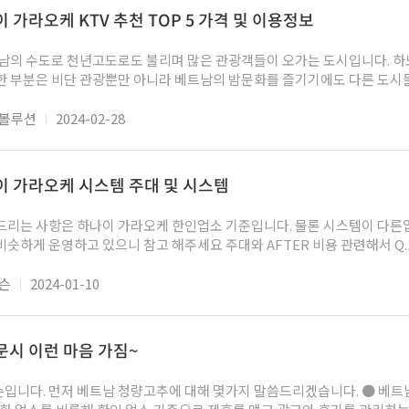
TOP 업소 다낭 가라오케 특징 및 이용방법 누민가라오케
 가라오케 KTV 추천 TOP 5 가격 및 이용정보
이용방법 다낭은 관광과 함께 밤문화를 즐기기에도 최적인 도시로 매년 수많은 관광객이 
한 부분은 비단 관광뿐만 아니라 베트남의 밤문화를 즐기기에도 다른 도시
륭하다는 점에서 많은 추천을 받고 있
나라를 가든지 그 나라의 최상급을 느껴보고 싶다면 당연히 그 나라의 수도를
에볼루션
2024-02-28
화 역시 예외가 아닙니다. 가라오케 업소의 수준과 물리적인 갯수에서도 
차근차근 설명해 드리도록 하겠습니다. 처음 베트남 하노이에 오시는 분들
이 가라오케 시스템 주대 및 시스템
재원 분들을 포함해 현재 하노이 관광 중에 하노이 밤문화에 대해 궁금한 
드리는 사항은 하나이 가라오케 한인업소 기준입니다. 물론 시스템이 다른
있으니 참고 해주세요 주대와 AFTER 비용 관련해서 Q.1 주대비용과 종류는? 보통
 업소는 1인당 정액 요금제로 많이 운영합니다. 물론 별도 세트(소주, 맥주
대부분은 1인당 정액 요금제로 운영합니다. 2인이상 인당 얼마 뭐 이런식이
존슨
2024-01-10
간동안 인당 요금만 내면 추가 요금없이 안주, 소주가 무한데로 서비스 하는 시스템
 1시간마다 20~30만동 추가 요금이 발생합니다. Q.3 AFTER 비용 업소마다 금액 차이는 있
문시 이런 마음 가짐~
긴 400~500만동 사이정도 책정되어 있습니다. 짧은코스는 업소 인근에 호텔 대실이나 손님의
손님숙소로 가게 됩니다. 짧은거...