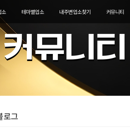
업소
테마별업소
내주변업소찾기
커뮤니티
블로그