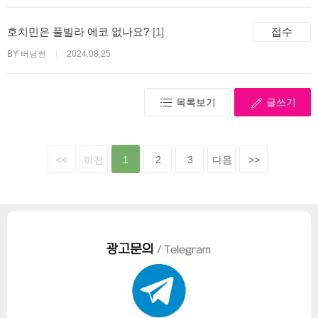
호치민은 풀빌라 에코 없나요?
[1]
접수
BY 버닝썬
2024.08.25
목록보기
글쓰기
<<
이전
1
2
3
다음
>>