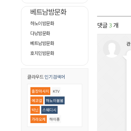
베트남밤문화
하노이밤문화
댓글
3
개
다낭밤문화
베트남밤문화
관
호치민밤문화
클라우드
인기검색어
출장마사지
KTV
에코걸
하노이붐붐
박닌
스웨디시
가라오케
하이퐁
황제골프
마사지