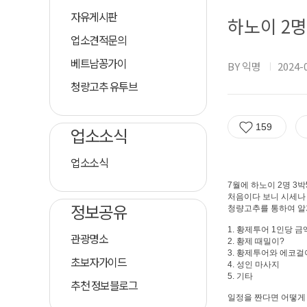
자유게시판
하노이 2
업소견적문의
베트남꽁가이
BY 익명
2024-0
청량고추 유투브
159
업소소식
업소소식
7월에 하노이 2명 3
처음이다 보니 시세나
정보공유
청량고추를 통하여 알
1. 황제투어 1인당 금
관광명소
2. 황제 때밀이?
3. 황제투어와 에코
초보자가이드
4. 성인 마사지
5. 기타
추천 정보블로그
일정을 짠다면 어떻게