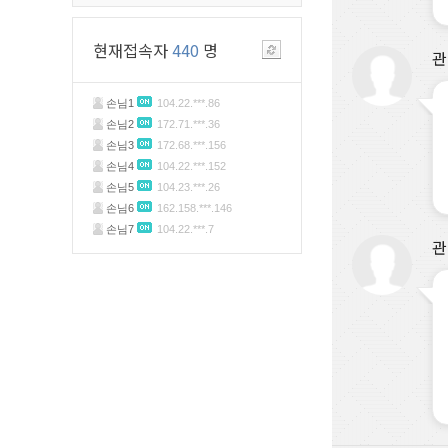
현재접속자
440
명
관
관