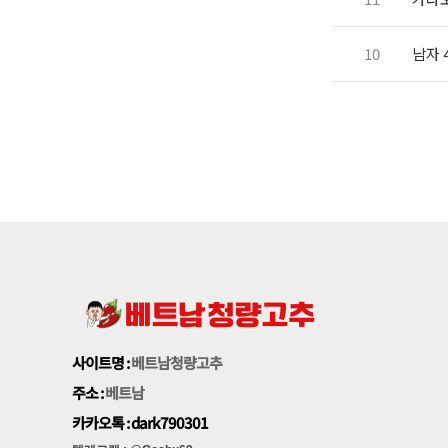
10
남자 
사이트명 :
베트남청량고추
주소 :
베트남
카카오톡 : dark790301