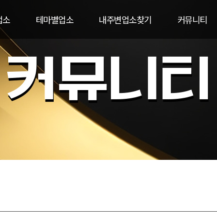
업소
테마별업소
내주변업소찾기
커뮤니티