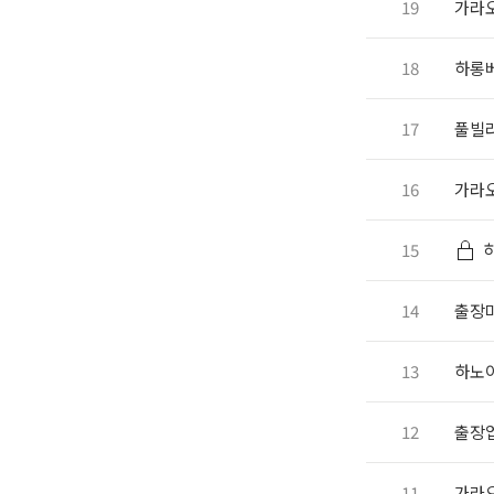
19
가라오
18
하롱
17
풀빌라
16
가라오
15
14
출장
13
하노이
12
출장
11
가라오