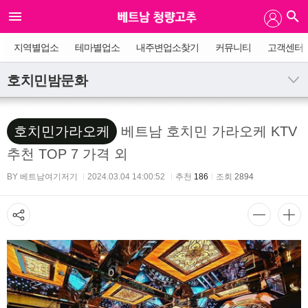
지역별업소
테마별업소
내주변업소찾기
커뮤니티
고객센터
호치민밤문화
호치민가라오케
베트남 호치민 가라오케 KTV
추천 TOP 7 가격 외
BY 베트남여기저기
2024.03.04 14:00:52
추천
186
조회
2894