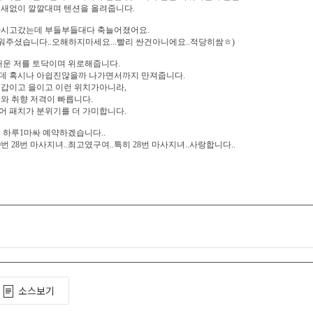
쉴새없이 깔깔대며 텐션을 올려줍니다.
마시고갔는데 부들부들대다 축늘어졌어요.
채워주셨습니다..오해하지마세요...빨리 싼건아니에요..적당히쌈ㅎ)
불태운 저를 토닥이며 위로해줍니다.
데 혹시나 아쉽진않을까 나가면서까지 만져줍니다.
 갑이고 을이고 이런 위치가아니라,
와 취향 저격이 빠릅니다.
어 패치가 분위기를 더 가미합니다.
 하루1마싸 예약하겠습니다..
번 28번 마사지녀..최고였구여..특히 28번 마사지녀..사랑합니다..
소스보기