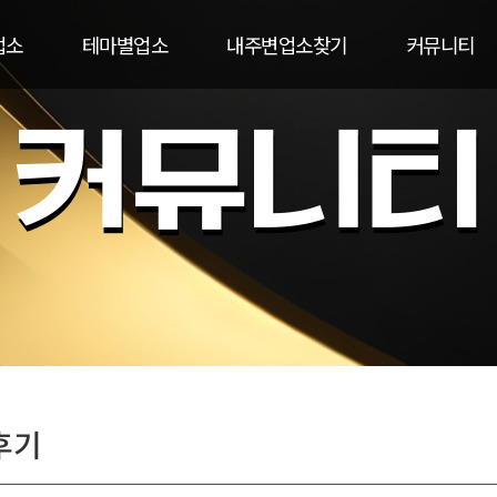
업소
테마별업소
내주변업소찾기
커뮤니티
후기