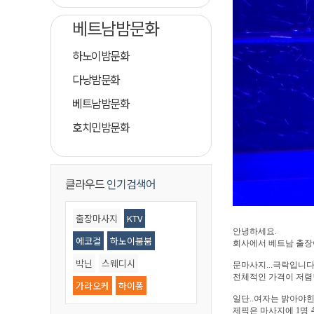
베트남밤문화
하노이밤문화
다낭밤문화
베트남밤문화
호치민밤문화
클라우드
인기검색어
출장마사지
KTV
안녕하세요.
에코걸
하노이붐붐
회사에서 베트남 출장
박닌
스웨디시
문마사지...극락입니다.
전체적인 가격이 저렴
가라오케
하이퐁
일단..여자는 밝아야
황제골프
마사지
제픽은 마사지에 1명