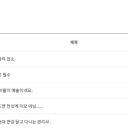
제목
가득 업소
은 필수
비율이 예술이네요..
 천상계 미모 아님........
마 한걸 달고 다니는 관리사..