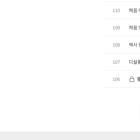
110
처음 
109
처음 
108
역시
107
디살
106