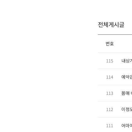
전체게시글
번호
115
내상
114
예약
113
몸매 
112
이정도면
111
어마어