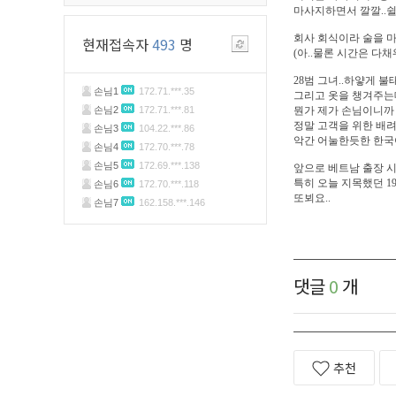
마사지하면서 깔깔..
회사 회식이라 술을 
현재접속자
493
명
(아..물론 시간은 다
28범 그녀..하얗게 
그리고 옷을 챙겨주는
뭔가 제가 손님이니까
정말 고객을 위한 배려
악간 어눌한듯한 한국
앞으로 베트남 출장 시
특히 오늘 지목했던 19
또뵈요..
댓글
0
개
추천