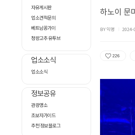
자유게시판
하노이 문
업소견적문의
베트남꽁가이
BY 익명
2024-0
청량고추 유투브
226
업소소식
업소소식
정보공유
관광명소
초보자가이드
추천 정보블로그