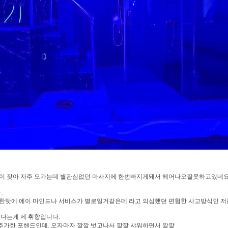
이 잦아 자주 오가는데 별관심없던 마사지에 한번빠지게돼서 헤어나오질못하고있네요
.
한탓에 에이 마인드나 서비스가 별로일거같은데 라고 의심했던 편협한 사고방식인 
힌다는게 제 취향입니다.
 추가한 포핸드인데..오자마자 깔깔 벗고나서 깔깔 샤워하면서 깔깔