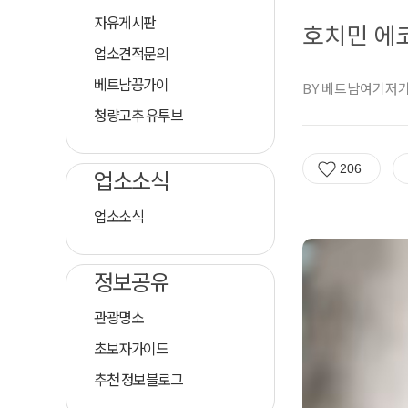
자유게시판
호치민 에코
업소견적문의
베트남꽁가이
BY 베트남여기저
청량고추 유투브
206
업소소식
업소소식
정보공유
관광명소
초보자가이드
추천 정보블로그