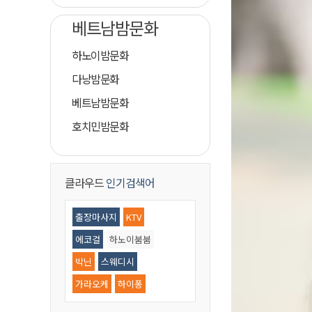
베트남밤문화
하노이밤문화
다낭밤문화
베트남밤문화
호치민밤문화
클라우드
인기검색어
출장마사지
KTV
에코걸
하노이붐붐
박닌
스웨디시
가라오케
하이퐁
황제골프
마사지