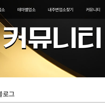
업소
테마별업소
내주변업소찾기
커뮤니티
블로그