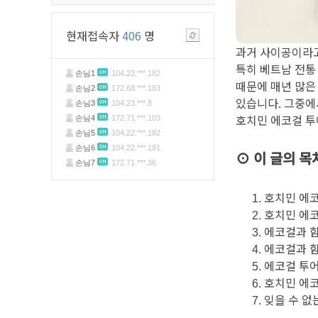
현재접속자
406
명
과거 사이공이라고
특히 베트남 전통
때문에 매년 많은
있습니다. 그중에
호치민 에코걸 투
⊙ 이 글의 목
호치민 에
호치민 에코
에코걸과 함
에코걸과 함
에코걸 투어
호치민 에
잊을 수 없