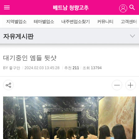
지역별업소
테마별업소
내주변업소찾기
커뮤니티
고객센터
자유게시판
대기중인 엠들 뒷샷
BY 좋구만
2024.02.03 13:45:28
추천
211
조회
13794