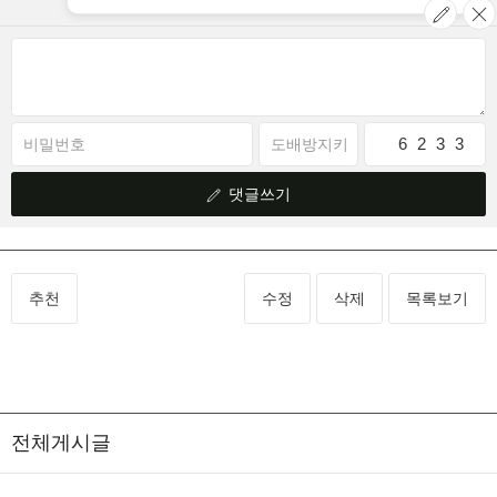
6
9
2
1
3
9
3
3
댓글쓰기
추천
수정
삭제
목록보기
전체게시글