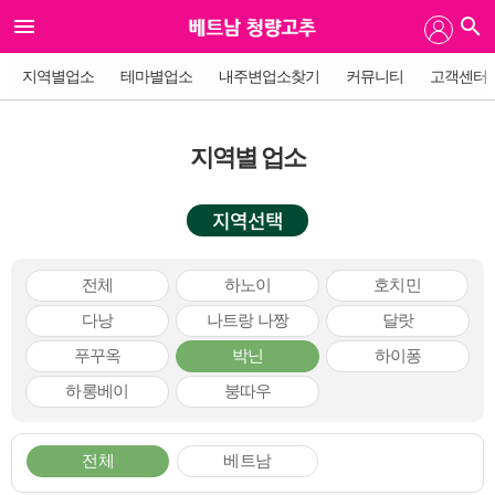
지역별업소
테마별업소
내주변업소찾기
커뮤니티
고객센터
지역별 업소
지역선택
전체
하노이
호치민
다낭
나트랑 나짱
달랏
푸꾸옥
박닌
하이퐁
하롱베이
붕따우
전체
베트남