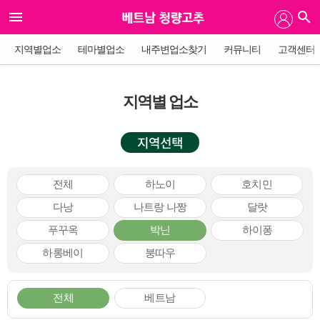
지역별업소
테마별업소
내주변업소찾기
커뮤니티
고객센터
지역별 업소
지역선택
전체
하노이
호치민
다낭
나트랑 나짱
달랏
푸꾸옥
박닌
하이퐁
하롱베이
붕따우
전체
베트남