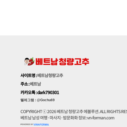
가. 개인정보 수집에 대한 동의
회사는 이용자들이 회사의 개인정보 보호정책 또는 이용약관의 내용에 대하
나. 개인정보의 수집목적 및 이용목적
"개인정보"라 함은 생존하는 개인에 관한 정보로서 당해 정보에 포함되어 
수 있는 것을 포함)를 말합니다.
대부분의 베트남청량고추 서비스는 별도의 사용자 등록이 없이 언제든지 사용할
쥬니어네이버, 아크로드 등을 통하여 이용자들에게 맞춤식 서비스를 비롯한
내용(생략)
...
사이트명 :
베트남청량고추
주소 :
베트남
카카오톡 : dark790301
텔레그램
:
@Gochu69
COPYRIGHT ⓒ 2026 베트남 청량고추 에볼루션. ALL RIGHTS RES
베트남 남성 여행·마사지·밤문화화 정보: vn-forman.com