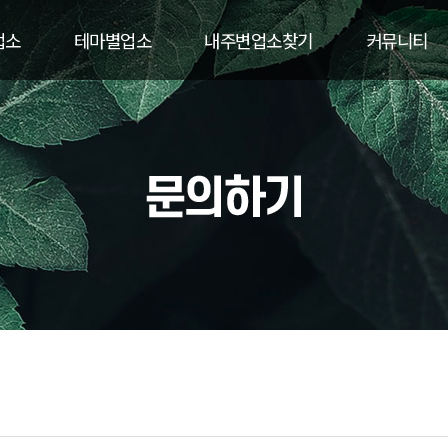
업소
테마별업소
내주변업소찾기
커뮤니티