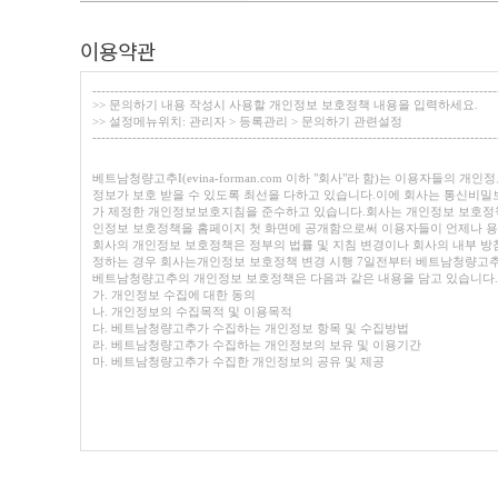
이용약관
-------------------------------------------------------------------------------------------
>> 문의하기 내용 작성시 사용할 개인정보 보호정책 내용을 입력하세요.
>> 설정메뉴위치: 관리자 > 등록관리 > 문의하기 관련설정
-------------------------------------------------------------------------------------------
베트남청량고추I(evina-forman.com 이하 "회사"라 함)는 이용자들
정보가 보호 받을 수 있도록 최선을 다하고 있습니다.이에 회사는 통신비
가 제정한 개인정보보호지침을 준수하고 있습니다.회사는 개인정보 보호정
인정보 보호정책을 홈페이지 첫 화면에 공개함으로써 이용자들이 언제나 용
회사의 개인정보 보호정책은 정부의 법률 및 지침 변경이나 회사의 내부 방
정하는 경우 회사는개인정보 보호정책 변경 시행 7일전부터 베트남청량고추
베트남청량고추의 개인정보 보호정책은 다음과 같은 내용을 담고 있습니다.
가. 개인정보 수집에 대한 동의
나. 개인정보의 수집목적 및 이용목적
다. 베트남청량고추가 수집하는 개인정보 항목 및 수집방법
라. 베트남청량고추가 수집하는 개인정보의 보유 및 이용기간
마. 베트남청량고추가 수집한 개인정보의 공유 및 제공
바. 이용자 자신의 개인정보 관리(열람,정정,삭제 등)에 관한 사항
사. 쿠키(cookie)의 운영에 관한 사항
아. 개인정보관련 기술적-관리적 대책
자. 개인정보의 위탁처리
차. 개인정보관련 의견수렴 및 불만처리에 관한 사항
카. 어린이 정보보호에 관한 사항
타. 베트남청량고추 개인정보 관리책임자 및 담당자의 소속-성명 및 연락처
파. 고지의 의무