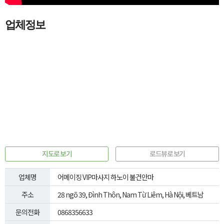
업체정보
지도로 보기
로드뷰로 보기
업체명
어메이징 VIP마사지 하노이 불건안마
주소
28 ngõ 39, Đình Thôn, Nam Từ Liêm, Hà Nội, 베트남
문의전화
0868356633