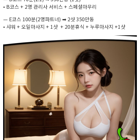
• B코스 + 2명 관리사 서비스 + 스페셜마무리
— E코스 100분(2명파트너) ➡ 2샷 350만동
• 샤워 + 오일마사지 + 1샷 + 20분휴식 + 누루마사지 +1샷