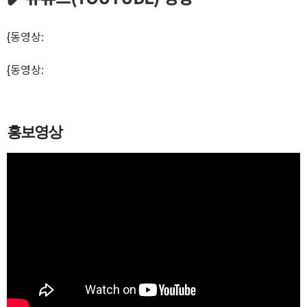
{동영상:
https://www.youtube.com/watch?v=DKLdlFt9Au
w&t=4s}
{동영상:
https://www.youtube.com/watch?v=iJbkAu-udIk
&t=254s}
홍보영상