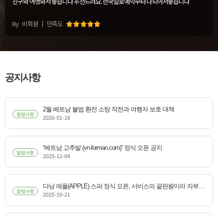
친구와 여행와서 좋습니다 추천드려요. 한국말로예약부터 다되어서좋습니다
By
비회원
만족도
공지사항
2월 베트남 불법 환전 소탕 작전과 여행자 보호 대책
알림사항
2026-01-18
“베트남 고추밭 (vn-forman.com)” 정식 오픈 공지
알림사항
2025-12-04
다낭 애플(APPLE) 스파 정식 오픈, 서비스의 끝판왕이라 자부
알림사항
2025-10-21
합니다.