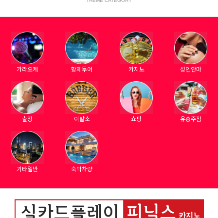
THEME CATEGORY
가라오케
황제투어
카지노
성인안마
출장
이발소
쇼핑
유흥주점
기타일반
숙박차량