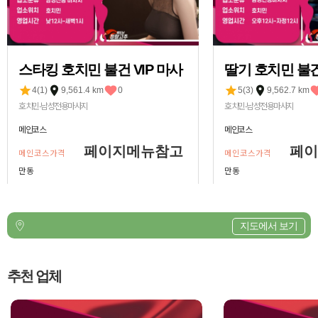
스타킹 호치민 불건 VIP 마사
딸기 호치민 불건
지 안마
안마
4(1)
9,561.4 km
0
5(3)
9,562.7 km
호치민-남성전용마사지
호치민-남성전용마사지
메인코스
메인코스
페이지메뉴참고
페이
메인코스가격
메인코스가격
만동
만동
지도에서 보기
추천 업체