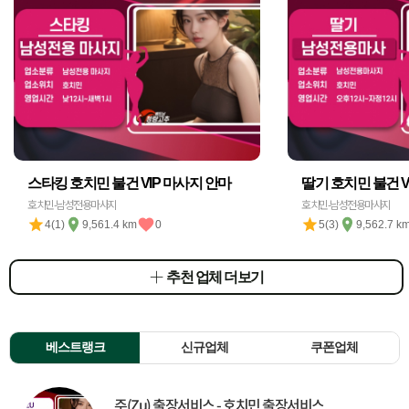
스타킹 호치민 불건 VIP 마사지 안마
딸기 호치민 불건 V
호치민-남성전용마사지
호치민-남성전용마사지
4(1)
9,561.4 km
0
5(3)
9,562.7 k
추천 업체 더보기
베스트랭크
신규업체
쿠폰업체
주(Zu) 출장서비스 - 호치민 출장서비스