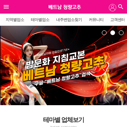
지역별업소
테마별업소
내주변업소찾기
커뮤니티
고객센터
1
2
3
테마별 업체보기