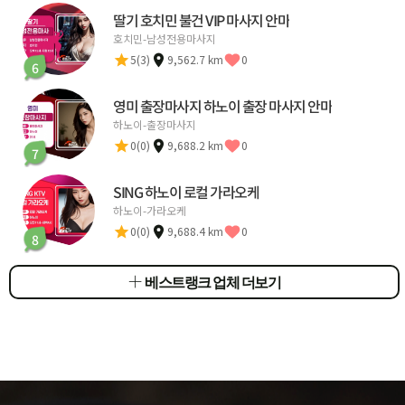
딸기 호치민 불건 VIP 마사지 안마
호치민-남성전용마사지
5(3)
9,562.7 km
0
6
영미 출장마사지 하노이 출장 마사지 안마
하노이-출장마사지
0(0)
9,688.2 km
0
7
SING 하노이 로컬 가라오케
하노이-가라오케
0(0)
9,688.4 km
0
8
베스트랭크 업체 더보기