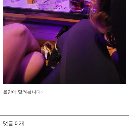
올만에 달려봅니다~
댓글
0
개