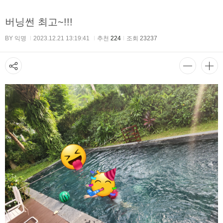
버닝썬 최고~!!!
BY 익명
2023.12.21 13:19:41
추천
224
조회
23237