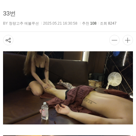
33번
BY 청량고추 에볼루션
2025.05.21 16:30:58
추천
108
조회
8247