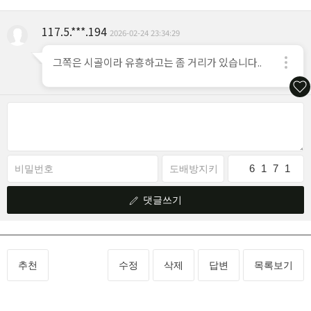
117.5.***.194
2026-02-24 23:34:29
그쪽은 시골이라 유흥하고는 좀 거리가 있습니다..
6
8
1
3
7
1
1
1
댓글쓰기
추천
수정
삭제
답변
목록보기